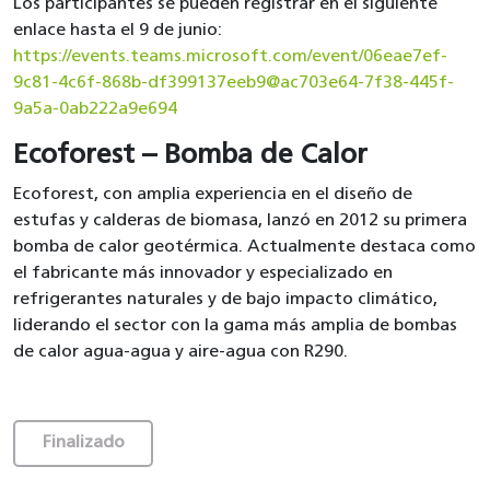
Los participantes se pueden registrar en el siguiente
enlace hasta el 9 de junio:
https://events.teams.microsoft.com/event/06eae7ef-
9c81-4c6f-868b-df399137eeb9@ac703e64-7f38-445f-
9a5a-0ab222a9e694
Ecoforest – Bomba de Calor
Ecoforest, con amplia experiencia en el diseño de
estufas y calderas de biomasa, lanzó en 2012 su primera
bomba de calor geotérmica. Actualmente destaca como
el fabricante más innovador y especializado en
refrigerantes naturales y de bajo impacto climático,
liderando el sector con la gama más amplia de bombas
de calor agua-agua y aire-agua con R290.
Finalizado