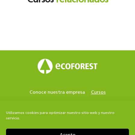
Cursos
relacionados
Conoce nuestra empresa
Cursos
Centros acreditados
Contacto
Estufas de pellets
Bomba de calor geotérmica
Utilizamos cookies para optimizar nuestro sitio web y nuestro
servicio.
Bomba de calor aerotérmica