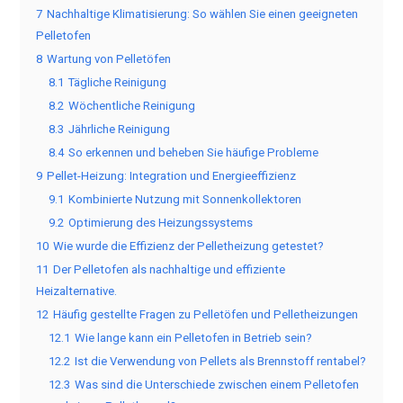
7
Nachhaltige Klimatisierung: So wählen Sie einen geeigneten
Pelletofen
8
Wartung von Pelletöfen
8.1
Tägliche Reinigung
8.2
Wöchentliche Reinigung
8.3
Jährliche Reinigung
8.4
So erkennen und beheben Sie häufige Probleme
9
Pellet-Heizung: Integration und Energieeffizienz
9.1
Kombinierte Nutzung mit Sonnenkollektoren
9.2
Optimierung des Heizungssystems
10
Wie wurde die Effizienz der Pelletheizung getestet?
11
Der Pelletofen als nachhaltige und effiziente
Heizalternative.
12
Häufig gestellte Fragen zu Pelletöfen und Pelletheizungen
12.1
Wie lange kann ein Pelletofen in Betrieb sein?
12.2
Ist die Verwendung von Pellets als Brennstoff rentabel?
12.3
Was sind die Unterschiede zwischen einem Pelletofen