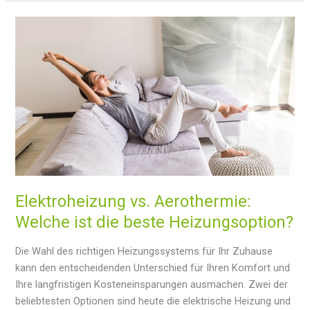
geothermische
Energie
und
welche
Möglichkeiten
gibt
es
für
ihre
Nutzung
in
Spanien?
Elektroheizung vs. Aerothermie:
Welche ist die beste Heizungsoption?
Die Wahl des richtigen Heizungssystems für Ihr Zuhause
kann den entscheidenden Unterschied für Ihren Komfort und
Ihre langfristigen Kosteneinsparungen ausmachen. Zwei der
beliebtesten Optionen sind heute die elektrische Heizung und