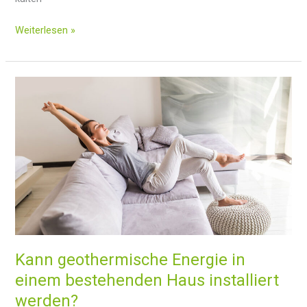
Aerothermische
Weiterlesen »
Heizung
für
kalte
Klimazonen:
Das
beste
Heizsystem
für
dieses
Klima?
Kann geothermische Energie in
einem bestehenden Haus installiert
werden?