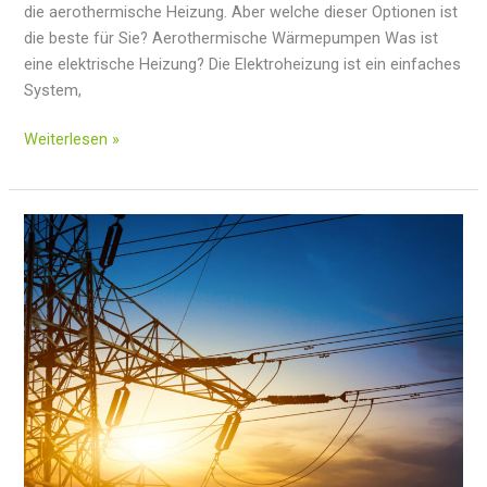
die aerothermische Heizung. Aber welche dieser Optionen ist
die beste für Sie? Aerothermische Wärmepumpen Was ist
eine elektrische Heizung? Die Elektroheizung ist ein einfaches
System,
Elektroheizung
Weiterlesen »
vs.
Aerothermie:
Welche
ist
die
beste
Heizungsoption?