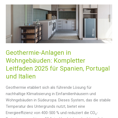
erste
Luft-
Wärmepumpe
mit
Überhitzer
auf
den
Markt:
Geothermie-Anlagen in
Warmwasser
Wohngebäuden: Kompletter
bis
Leitfaden 2025 für Spanien, Portugal
zu
80ºC
und Italien
ohne
zusätzliche
Geothermie etabliert sich als führende Lösung für
Kosten
nachhaltige Klimatisierung in Einfamilienhäusern und
Wohngebäuden in Südeuropa. Dieses System, das die stabile
Temperatur des Untergrunds nutzt, bietet eine
Energieeffizienz von 400-500 % und reduziert die CO₂-