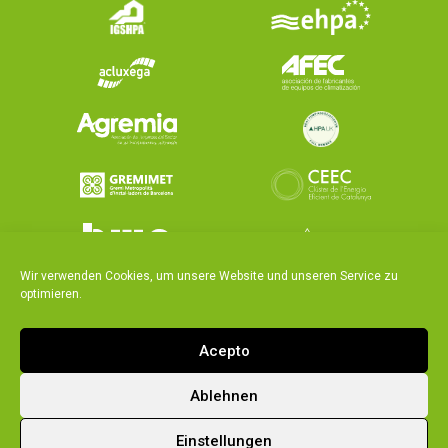
Wir verwenden Cookies, um unsere Website und unseren Service zu
optimieren.
Acepto
Ablehnen
|
|
Integrated policy
Legal notice and privacy policy
Einstellungen
Cookies policy