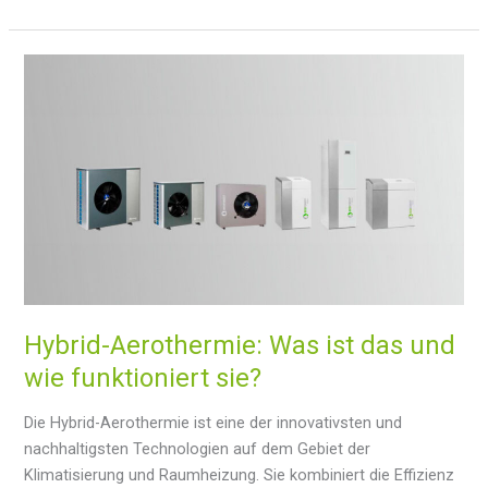
kann
man
aerothermische
Energie
im
Sommer
effizient
nutzen?
Hybrid-Aerothermie: Was ist das und
wie funktioniert sie?
Die Hybrid-Aerothermie ist eine der innovativsten und
nachhaltigsten Technologien auf dem Gebiet der
Klimatisierung und Raumheizung. Sie kombiniert die Effizienz