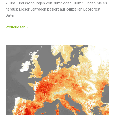
200m² und Wohnungen von 70m² oder 100m². Finden Sie es
heraus: Dieser Leitfaden basiert auf offiziellen Ecoforest-
Daten
Aerothermische
Weiterlesen »
Preise
für
Häuser
und
Wohnungen
nach
Quadratmetern
(Aktualisiert
2025)