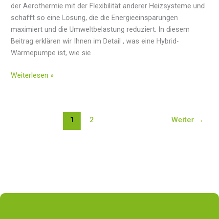
der Aerothermie mit der Flexibilität anderer Heizsysteme und
schafft so eine Lösung, die die Energieeinsparungen
maximiert und die Umweltbelastung reduziert. In diesem
Beitrag erklären wir Ihnen im Detail , was eine Hybrid-
Wärmepumpe ist, wie sie
Hybrid-
Weiterlesen »
Aerothermie:
Was
ist
1
2
Weiter
→
das
und
wie
funktioniert
sie?