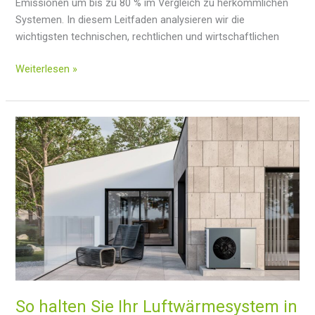
Emissionen um bis zu 80 % im Vergleich zu herkömmlichen
Systemen. In diesem Leitfaden analysieren wir die
wichtigsten technischen, rechtlichen und wirtschaftlichen
Geothermie-
Weiterlesen »
Anlagen
in
Wohngebäuden:
Kompletter
Leitfaden
2025
für
Spanien,
Portugal
und
Italien
So halten Sie Ihr Luftwärmesystem in