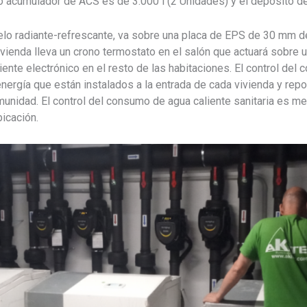
 acumulador de ACS es de 3.000 l (2 Unidades) y el depósito de 
suelo radiante-refrescante, va sobre una placa de EPS de 30 mm
ivienda lleva un crono termostato en el salón que actuará sobre u
nte electrónico en el resto de las habitaciones. El control del
nergía que están instalados a la entrada de cada vivienda y rep
omunidad. El control del consumo de agua caliente sanitaria es 
icación.