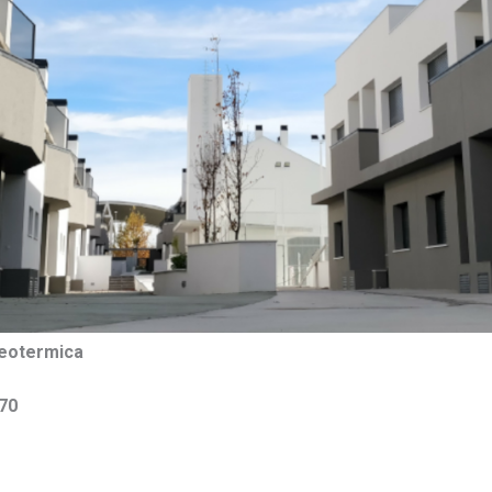
Geotermica
70