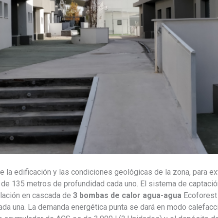
 la edificación y las condiciones geológicas de la zona, para ext
 de 135 metros de profundidad cada uno. El sistema de captación
alación en cascada de
3 bombas de calor agua-agua
Ecoforest
ada una. La demanda energética punta se dará en modo calefacc