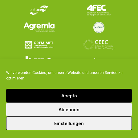
Wir verwenden Cookies, um unsere Website und unseren Service zu
optimieren.
Acepto
Ablehnen
|
|
Integrated policy
Legal notice and privacy policy
Einstellungen
Cookies policy