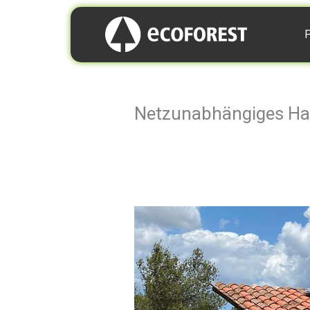
P
Netzunabhängiges Hau