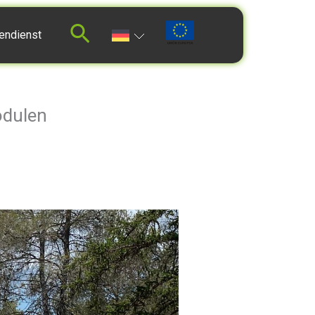
endienst
odulen