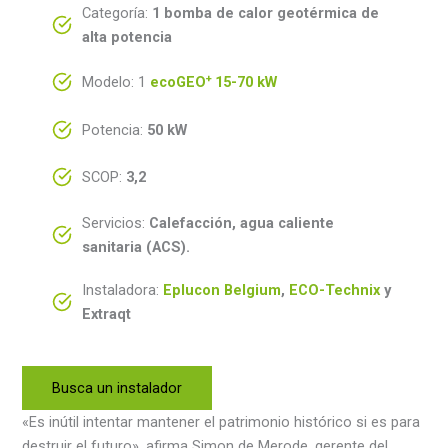
Categoría:
1 bomba de calor geotérmica de
alta potencia
+
Modelo: 1
ecoGEO
15-70 kW
Potencia:
50 kW
SCOP:
3,2
Servicios:
Calefacción, agua caliente
sanitaria (ACS).
Instaladora:
Eplucon Belgium
,
ECO-Technix
y
Extraqt
Busca un instalador
«Es inútil intentar mantener el patrimonio histórico si es para
destruir el futuro», afirma Simon de Merode, gerente del