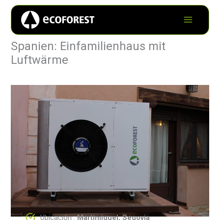
Spanien: Einfamilienhaus mit
Luftwärme
Ubicación :
Martimiguel, Segovia