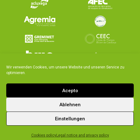
Wir verwenden Cookies, um unsere Website und unseren Service zu
optimieren.
Acepto
Ablehnen
|
|
Integrated policy
Legal notice and privacy policy
Einstellungen
Cookies policy
Cookies policy
Legal notice and privacy policy
© 2026 Ecoforest. Alle Rechte vorbehalten.