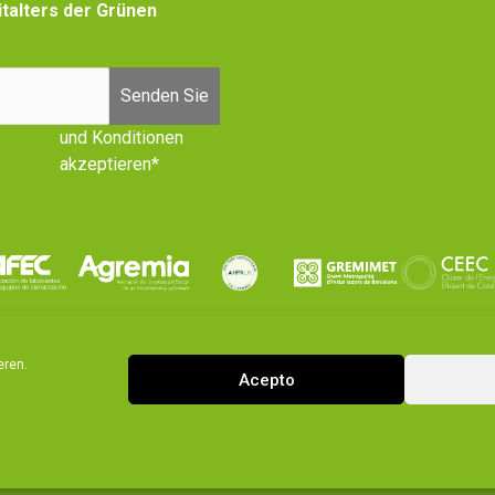
talters der Grünen
Senden Sie
und Konditionen
akzeptieren*
eren.
Acepto
|
cy
Cookies policy
© 2026 Ecoforest. Alle Rechte vorbehalten.