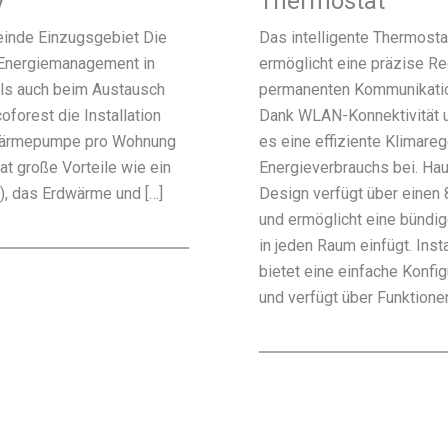
y
Thermostat
inde Einzugsgebiet Die
Das intelligente Thermost
Energiemanagement in
ermöglicht eine präzise R
ls auch beim Austausch
permanenten Kommunikatio
oforest die Installation
Dank WLAN-Konnektivität u
 Wärmepumpe pro Wohnung
es eine effiziente Klimare
hat große Vorteile wie ein
Energieverbrauchs bei. Ha
, das Erdwärme und […]
Design verfügt über einen
und ermöglicht eine bündi
in jeden Raum einfügt. Ins
bietet eine einfache Konfigu
und verfügt über Funktionen