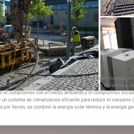
Construcción fue el encargado de climatizar el Hotel Voramar, com
tel muestra un fiel compromiso con la protección del entorno, l
n el compromiso con el medio ambiente y el compromiso social. 
 un sistema de climatización eficiente para reducir el consumo 
ada por Itecon, se combinó la energía solar térmica y la energía