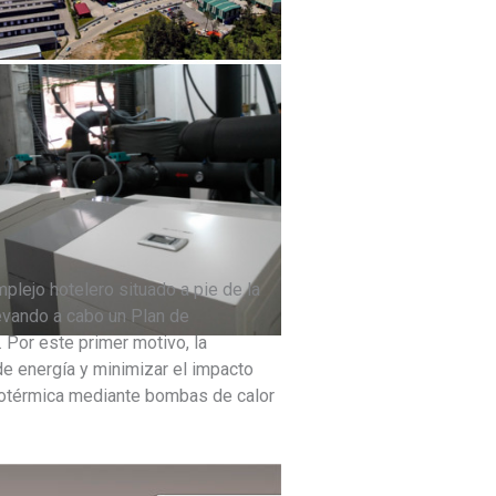
plejo hotelero situado a pie de la
levando a cabo un Plan de
Por este primer motivo, la
de energía y minimizar el impacto
 geotérmica mediante bombas de calor