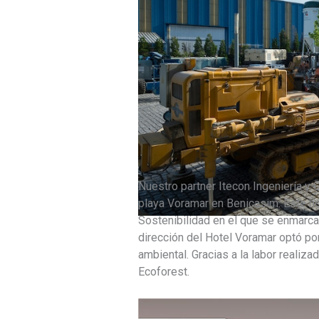
Nuestro partner Itecon Ingeniería y 
playa Voramar en Benicasim. Este ho
Sostenibilidad en el que se enmarca
dirección del Hotel Voramar optó por
ambiental. Gracias a la labor realiz
Ecoforest.