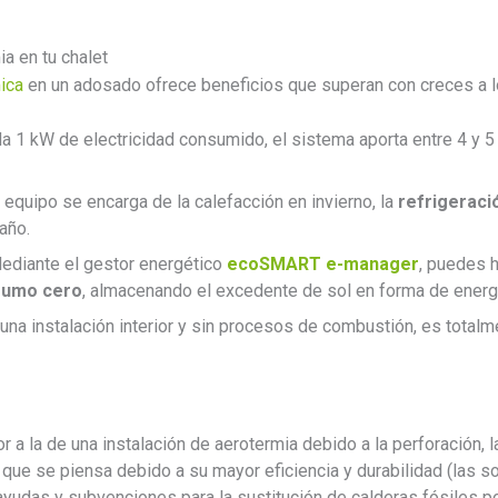
ia en tu chalet
ica
en un adosado ofrece beneficios que superan con creces a 
a 1 kW de electricidad consumido, el sistema aporta entre 4 y 5 
equipo se encarga de la calefacción en invierno, la
refrigeraci
año.
diante el gestor energético
ecoSMART e-manager
, puedes h
sumo cero
, almacenando el excedente de sol en forma de energí
una instalación interior y sin procesos de combustión, es totalm
or a la de una instalación de aerotermia debido a la perforación, 
que se piensa debido a su mayor eficiencia y durabilidad (las 
yudas y subvenciones para la sustitución de calderas fósiles p