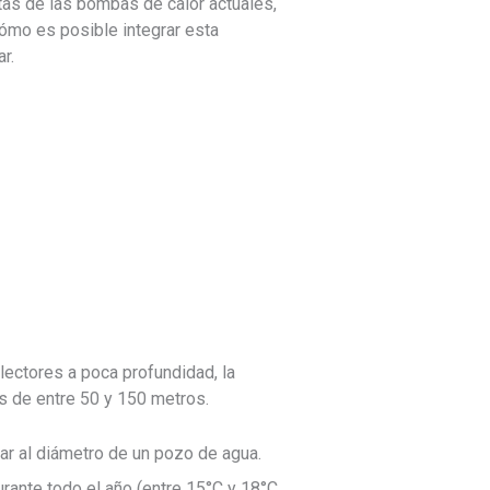
as de las bombas de calor actuales,
cómo es posible integrar esta
r.
lectores a poca profundidad, la
s de entre 50 y 150 metros
.
lar al diámetro de un pozo de agua.
rante todo el año (entre 15°C y 18°C