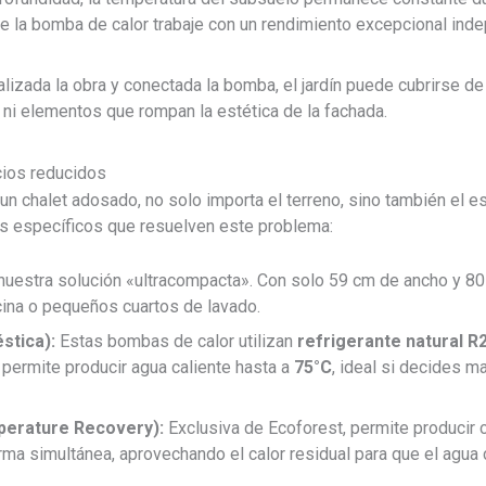
ue la bomba de calor trabaje con un rendimiento excepcional ind
alizada la obra y conectada la bomba, el jardín puede cubrirse 
 ni elementos que rompan la estética de la fachada.
cios reducidos
un chalet adosado, no solo importa el terreno, sino también el es
s específicos que resuelven este problema:
uestra solución «ultracompacta». Con solo 59 cm de ancho y 80 
ina o pequeños cuartos de lavado.
tica):
Estas bombas de calor utilizan
refrigerante natural R
permite producir agua caliente hasta a
75°C
, ideal si decides m
perature Recovery):
Exclusiva de Ecoforest, permite producir c
orma simultánea, aprovechando el calor residual para que el agua 