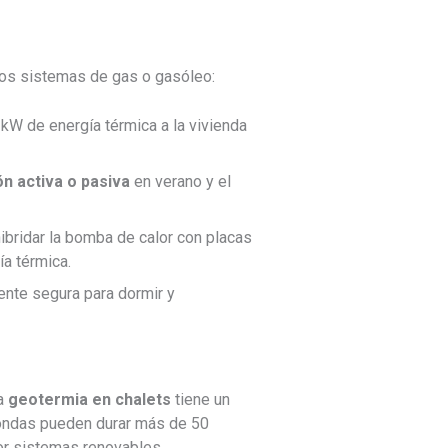
los sistemas de gas o gasóleo:
kW de energía térmica a la vivienda
ón activa o pasiva
en verano y el
ibridar la bomba de calor con placas
a térmica.
ente segura para dormir y
la
geotermia en chalets
tiene un
sondas pueden durar más de 50
or sistemas renovables
.