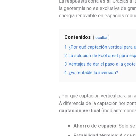
La respuesta corta es
sí
. Gracias a 
la geotermia no es exclusiva de gra
energía renovable en espacios reduci
Contenidos
ocultar
1
¿Por qué captación vertical para
2
La solución de Ecoforest para es
3
Ventajas de dar el paso a la geote
4
¿Es rentable la inversión?
¿Por qué captación vertical para un
A diferencia de la captación horizon
captación vertical
(mediante sondas
Ahorro de espacio:
Solo se 
Estabilidad térmica:
A esa pr