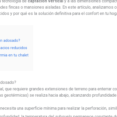
la tecnología de
captación vertical
y a las dimensiones compact
ndes fincas o mansiones aisladas
. En este artículo, analizamos 
dos y por qué es la solución definitiva para el confort en tu hoga
 un adosado?
pacios reducidos
rmia en tu chalet
 adosado?
tal, que requiere grandes extensiones de terreno para enterrar co
 geotérmicas) se realiza hacia abajo, alcanzando profundidade
necesita una superficie mínima para realizar la perforación, simi
ofundidad, la temperatura del subsuelo permanece constante du