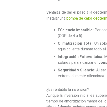
Ventajas de dar el paso a la geoterm
Instalar una
bomba de calor geotérm
Eficiencia imbatible:
Por cad
(COP de 4 a 5).
Climatización Total:
Un solo 
agua caliente durante todo el 
Integración Fotovoltaica:
Me
solares para alcanzar el
con
Seguridad y Silencio:
Al ser 
extremadamente silenciosa.
¿Es rentable la inversión?
Aunque la inversión inicial es superi
tiempo de amortización menor de lo 
años). Además, existen numerosas a