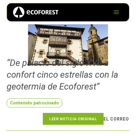
“De palacio del siglo XVII a
confort cinco estrellas con la
geotermia de Ecoforest”
Contenido patrocinado
LEER NOTICIA ORIGINAL
EL CORREO