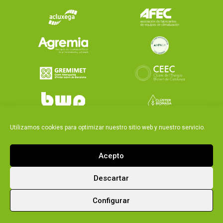
Utilizamos cookies para optimizar nuestro sitio web y nuestro servicio.
Acepto
Descartar
|
Política integrada Ecoforest
Aviso Legal y política
Configurar
|
de privacidad ecoforest
Política de cookies