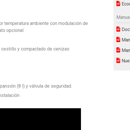
Eco
Manual
por temperatura ambiente con modulación de
Docu
to opcional
Manu
, cestillo y compactado de cenizas
Manu
Nuev
ansión (8 l) y válvula de seguridad.
nstalación