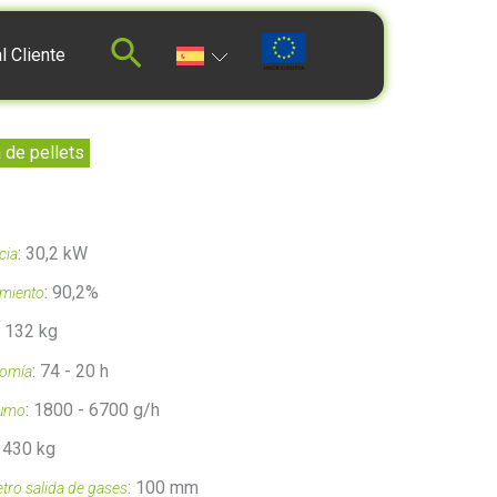
l Cliente
 de pellets
: 30,2 kW
cia
: 90,2%
miento
: 132 kg
: 74 - 20 h
nomía
: 1800 - 6700 g/h
umo
: 430 kg
: 100 mm
tro salida de gases