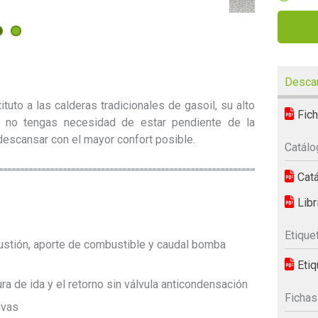
Desca
tuto a las calderas tradicionales de gasoil, su alto
Fich
 no tengas necesidad de estar pendiente de la
descansar con el mayor confort posible.
Catál
Catá
Libri
Etique
ustión, aporte de combustible y caudal bomba
Etiq
a de ida y el retorno sin válvula anticondensación
Fichas
lvas