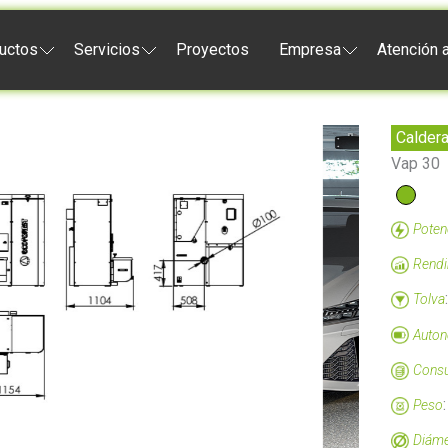
uctos
Servicios
Proyectos
Empresa
Atención a
Caldera
Vap 30
Poten
Rendi
Tolva
Auto
Cons
Peso
Diáme