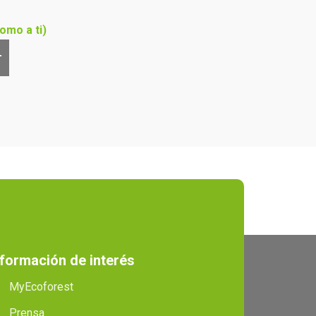
omo a ti)
r
nformación de interés
MyEcoforest
Prensa