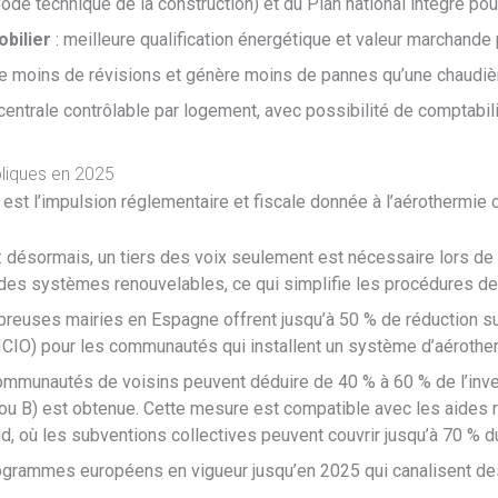
e technique de la construction) et du Plan national intégré pour 
bilier
: meilleure qualification énergétique et valeur marchande
e moins de révisions et génère moins de pannes qu’une chaudièr
 centrale contrôlable par logement, avec possibilité de comptabili
bliques en 2025
st l’impulsion réglementaire et fiscale donnée à l’aérothermie c
: désormais, un tiers des voix seulement est nécessaire lors de
des systèmes renouvelables, ce qui simplifie les procédures de
reuses mairies en Espagne offrent jusqu’à 50 % de réduction sur 
 (ICIO) pour les communautés qui installent un système d’aérother
ommunautés de voisins peuvent déduire de 40 % à 60 % de l’inv
 ou B) est obtenue. Cette mesure est compatible avec les aides 
 où les subventions collectives peuvent couvrir jusqu’à 70 % du
ogrammes européens en vigueur jusqu’en 2025 qui canalisent de