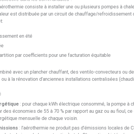
rothermie consiste à installer une ou plusieurs pompes à chaleur
haleur est distribuée par un circuit de chauffage/refroidissement
t:
dissement en été
ée
tition par coefficients pour une facturation équitable
biné avec un plancher chauffant, des ventilo-convecteurs ou de
ou à la rénovation d’anciennes installations centralisées (chaudiè
é
rgétique
: pour chaque kWh électrique consommé, la pompe à ch
ar des économies de 55 à 70 % par rapport au gaz ou au fioul, ce
nergétique mensuelle de chaque voisin.
missions
: l’aérothermie ne produit pas d’émissions locales de 