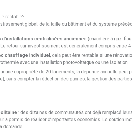
lle rentable?
vestissement global, de la taille du bâtiment et du système précéd
 d’installations centralisées anciennes
(chaudière à gaz, fioul
 retour sur investissement est généralement compris entre 4 et 
 chauffage individuel
, cela peut être rentable si une rénovat
thermie avec une installation photovoltaïque ou une isolation.
our une copropriété de 20 logements, la dépense annuelle peut p
e), sans compter la réduction des pannes, la gestion des partie
olitaine
: des dizaines de communautés ont déjà remplacé leur
eur a permis de réaliser d’importantes économies. Le soutien inst
la demande.