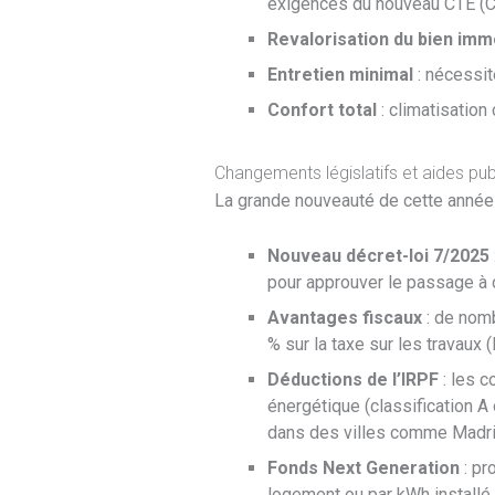
exigences du nouveau CTE (Cod
Revalorisation du bien immo
Entretien minimal
: nécessit
Confort total
: climatisation
Changements législatifs et aides pu
La grande nouveauté de cette année e
Nouveau décret-loi 7/2025
pour approuver le passage à 
Avantages fiscaux
: de nomb
% sur la taxe sur les travaux
Déductions de l’IRPF
: les c
énergétique (classification A
dans des villes comme Madrid,
Fonds Next Generation
: pr
logement ou par kWh installé.