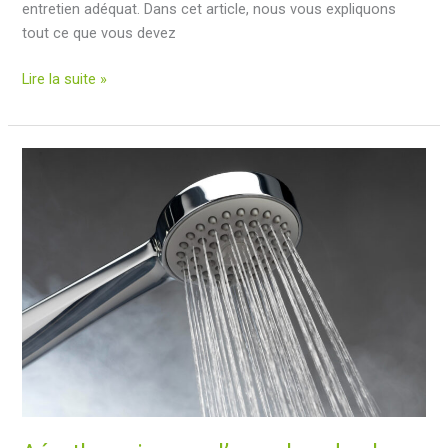
entretien adéquat. Dans cet article, nous vous expliquons
tout ce que vous devez
Comment
Lire la suite »
maintenir
votre
système
aérothermique
en
parfait
état
:
entretien
et
optimisation