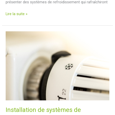
présenter des systèmes de refroidissement qui rafraîchiront
Comment
Lire la suite »
fonctionne
l’aérothermie
en
été
:
température
idéale
pour
votre
maison
Installation de systèmes de