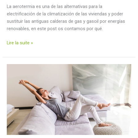
La aerotermia es una de las alternativas para la
electrificación de la climatización de las viviendas y poder
sustituir las antiguas calderas de gas y gasoil por energías
renovables, en este post os contamos por qué.
Aérothermie
Lire la suite »
:
alternative
aux
chaudières
à
gaz
naturel
ou
à
mazout