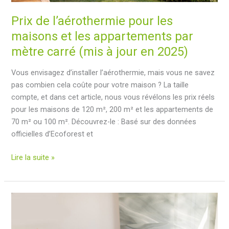
d’Ecoforest
Prix de l’aérothermie pour les
maisons et les appartements par
mètre carré (mis à jour en 2025)
Vous envisagez d’installer l’aérothermie, mais vous ne savez
pas combien cela coûte pour votre maison ? La taille
compte, et dans cet article, nous vous révélons les prix réels
pour les maisons de 120 m², 200 m² et les appartements de
70 m² ou 100 m². Découvrez-le : Basé sur des données
officielles d’Ecoforest et
Prix
Lire la suite »
de
l’aérothermie
pour
les
maisons