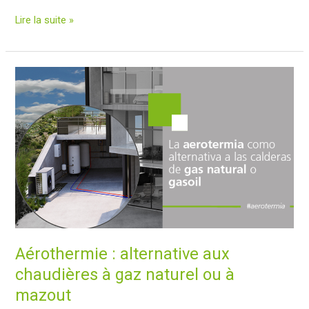
Aérothermie
Lire la suite »
et
chauffage
par
le
sol
:
la
combinaison
parfaite
pour
un
chauffage
efficace
Aérothermie : alternative aux
chaudières à gaz naturel ou à
mazout