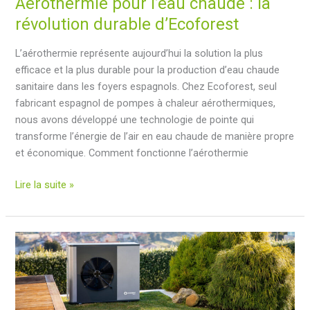
Aérothermie pour l’eau chaude : la
révolution durable d’Ecoforest
L’aérothermie représente aujourd’hui la solution la plus
efficace et la plus durable pour la production d’eau chaude
sanitaire dans les foyers espagnols. Chez Ecoforest, seul
fabricant espagnol de pompes à chaleur aérothermiques,
nous avons développé une technologie de pointe qui
transforme l’énergie de l’air en eau chaude de manière propre
et économique. Comment fonctionne l’aérothermie
Aérothermie
Lire la suite »
pour
l’eau
chaude
:
la
révolution
durable