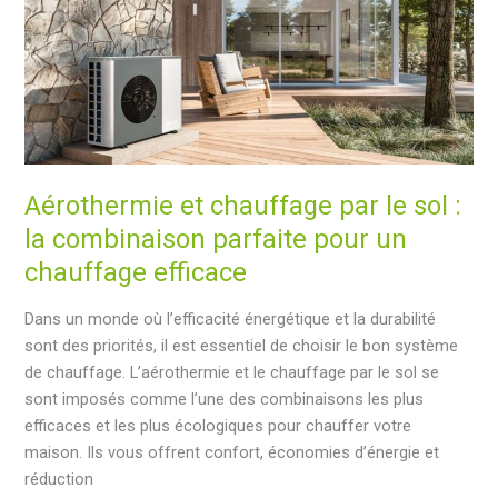
Aérothermie
et
biomasse
dans
votre
maison
Aérothermie et chauffage par le sol :
la combinaison parfaite pour un
chauffage efficace
Dans un monde où l’efficacité énergétique et la durabilité
sont des priorités, il est essentiel de choisir le bon système
de chauffage. L’aérothermie et le chauffage par le sol se
sont imposés comme l’une des combinaisons les plus
efficaces et les plus écologiques pour chauffer votre
maison. Ils vous offrent confort, économies d’énergie et
réduction