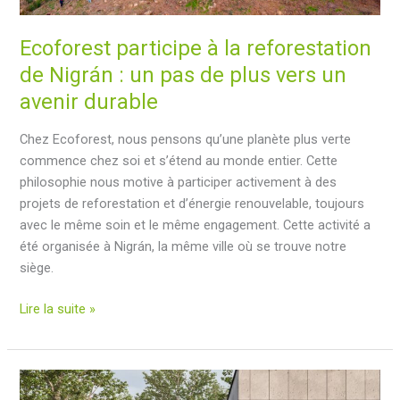
ECS
jusqu’à
Ecoforest participe à la reforestation
80ºC
de Nigrán : un pas de plus vers un
sans
avenir durable
coûts
supplémentaires
Chez Ecoforest, nous pensons qu’une planète plus verte
commence chez soi et s’étend au monde entier. Cette
philosophie nous motive à participer activement à des
projets de reforestation et d’énergie renouvelable, toujours
avec le même soin et le même engagement. Cette activité a
été organisée à Nigrán, la même ville où se trouve notre
siège.
Ecoforest
Lire la suite »
participe
à
la
reforestation