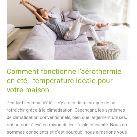
et
les
appartements
par
mètre
carré
(mis
à
jour
en
Comment fonctionne l’aérothermie
2025)
en été : température idéale pour
votre maison
Pendant les mois d’été, il n’y a rien de mieux que de se
rafraîchir grâce à la climatisation. Cependant, les systèmes
de climatisation conventionnels, bien que largement utilisés,
ont un coût élevé en raison de leur faible efficacité. Nous en
sommes conscients et c’est pourquoi nous aimerions vous