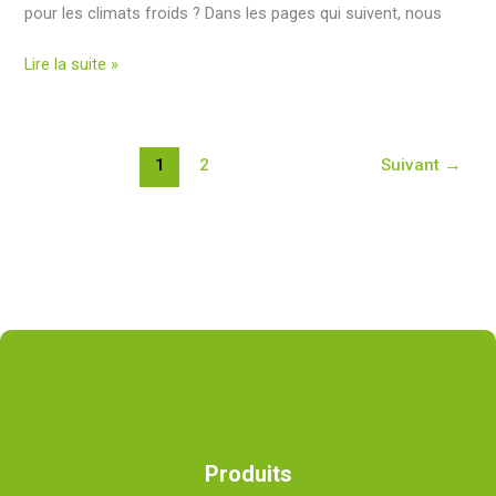
pour les climats froids ? Dans les pages qui suivent, nous
Chauffage
Lire la suite »
aérothermique
pour
les
1
2
Suivant
→
climats
froids
:
Quel
est
le
meilleur
système
de
chauffage
pour
ce
Produits
climat