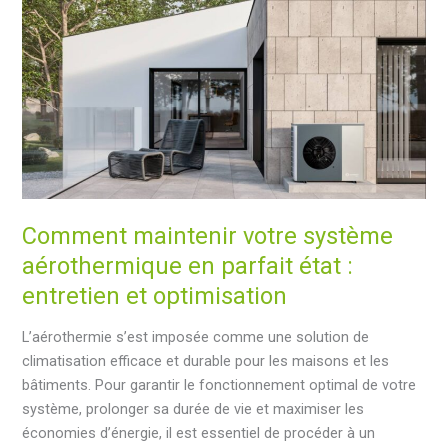
de
Nigrán
:
un
pas
de
plus
vers
un
Comment maintenir votre système
avenir
durable
aérothermique en parfait état :
entretien et optimisation
L’aérothermie s’est imposée comme une solution de
climatisation efficace et durable pour les maisons et les
bâtiments. Pour garantir le fonctionnement optimal de votre
système, prolonger sa durée de vie et maximiser les
économies d’énergie, il est essentiel de procéder à un