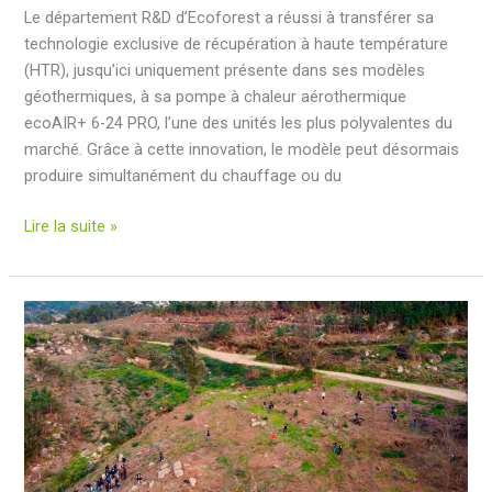
Le département R&D d’Ecoforest a réussi à transférer sa
pour
technologie exclusive de récupération à haute température
l’innovation
(HTR), jusqu’ici uniquement présente dans ses modèles
et
géothermiques, à sa pompe à chaleur aérothermique
le
ecoAIR+ 6-24 PRO, l’une des unités les plus polyvalentes du
transfert
marché. Grâce à cette innovation, le modèle peut désormais
technologique
produire simultanément du chauffage ou du
Ecoforest
Lire la suite »
lance
la
première
pompe
à
chaleur
aérothermique
avec
HTR
: