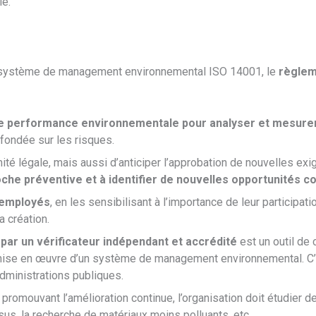
le.
un système de management environnemental ISO 14001, le
règle
de performance environnementale pour analyser et mesurer l
 fondée sur les risques.
ité légale, mais aussi d’anticiper l’approbation de nouvelles e
roche préventive et à identifier de nouvelles opportunités 
s employés
, en les sensibilisant à l’importance de leur particip
 création.
par un vérificateur indépendant et accrédité
est un outil de
la mise en œuvre d’un système de management environnemental. C’
administrations publiques.
n promouvant l’amélioration continue, l’organisation doit étudier 
, la recherche de matériaux moins polluants, etc.