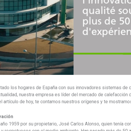
tado los hogares de España con sus innovadores sistemas de cl
 actualidad, nuestra empresa es líder del mercado de calefacción
l artículo de hoy, te contamos nuestros orígenes y te mostramo
vación
 año 1959 por su propietario, José Carlos Alonso, quien tenía co
 y respetuosos con el medio ambiente. Han pasado más de 50 