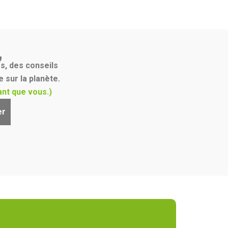
,
s, des conseils
 sur la planète.
nt que vous.)
er