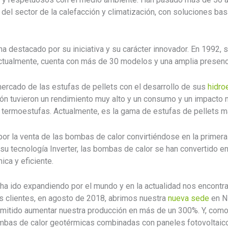
o del sector de la calefacción y climatización, con soluciones b
a destacado por su iniciativa y su carácter innovador. En 1992, s
actualmente, cuenta con más de 30 modelos y una amplia presenci
ercado de las estufas de pellets con el desarrollo de sus
hidro
ión tuvieron un rendimiento muy alto y un consumo y un impacto 
 termoestufas. Actualmente, es la gama de estufas de pellets m
por la venta de las bombas de calor convirtiéndose en la prime
a su tecnología Inverter, las bombas de calor se han convertido en
ca y eficiente.
e ha ido expandiendo por el mundo y en la actualidad nos encont
s clientes, en agosto de 2018, abrimos nuestra
nueva sede
en Ni
mitido aumentar nuestra producción en más de un 300%. Y, como 
ombas de calor geotérmicas combinadas con paneles fotovoltaic