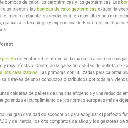
de bombas de calor: las aerotérmicas y las geotérmicas. Las
bom
aire ambiente y las
bombas de calor geotérmicas
extraen la ener
on el medio ambiente, su rendimiento es muy alto y son más ec
 gracias a la tecnología y experiencia de Ecoforest, su diseño 
alar.
forest
 pellets
de Ecoforest te ofrecerán la máxima calidad en cualquier
io y muy efectivo. Dentro de la gama de estufas de pellets de E
ellets canalizables
. Las primeras son utilizadas para calentar un
as a través de unos conductos distribuidos por toda la vivienda
as calderas de pellets de una alta eficiencia y una reducida em
ue garantiza el cumplimiento de las normas europeas más exige
 una gran cantidad de accesorios para asegurar el perfecto fu
S y de inercia, los kits completos de silos y los gestores de 