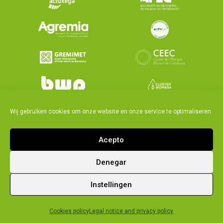
Wij gebruiken cookies om onze website en onze service te optimaliseren.
Acepto
Denegar
|
|
Kwaliteitsbeleid
Legal notice and privacy policy
Instellingen
Cookies policy
Cookies policy
Legal notice and privacy policy
© 2026 Ecoforest. Alle rechten voorbehouden.