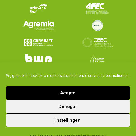
Wij gebruiken cookies om onze website en onze service te optimaliseren.
Acepto
Denegar
|
|
Kwaliteitsbeleid
Legal notice and privacy policy
Instellingen
Cookies policy