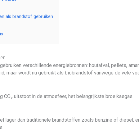
en als brandstof gebruiken
is
ten
bruiken verschillende energiebronnen: houtafval, pellets, amande
id, maar wordt nu gebruikt als biobrandstof vanwege de vele vo
ig CO₂ uitstoot in de atmosfeer, het belangrijkste broeikasgas.
el lager dan traditionele brandstoffen zoals benzine of diesel,
s.