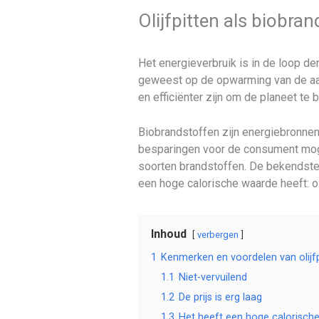
Olijfpitten als biobran
Het energieverbruik is in de loop de
geweest op de opwarming van de aar
en efficiënter zijn om de planeet te
Biobrandstoffen zijn energiebronnen
besparingen voor de consument mog
soorten brandstoffen. De bekendste 
een hoge calorische waarde heeft: oli
Inhoud
verbergen
1
Kenmerken en voordelen van olijfp
1.1
Niet-vervuilend
1.2
De prijs is erg laag
1.3
Het heeft een hoge calorisch