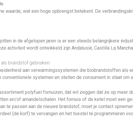
de
che waarde, wat een hoge opbrengst betekent. De verbrandingskr
tten in de afgelopen jaren is er een steeds belangrijkere industr
activiteit wordt ontwikkeld zijn Andalusië, Castilla La Mancha
 als brandstof gebruiken
heidenheid aan verwarmingssystemen die biobrandstoffen als e
an conventionele systemen en stellen de consument in staat om 
ssortiment polyfuel fornuizen, dat wil zeggen dat ze op meer d
pitten en/of amandelschalen. Het fornuis of de ketel moet een g
aan te passen aan de nieuwe brandstof, moet je contact opnemen 
eel (de korf) te vervangen en het toestel te programmeren voor