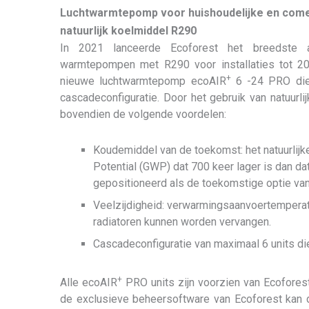
Luchtwarmtepomp voor huishoudelijke en comerc
natuurlijk koelmiddel R290
In 2021 lanceerde Ecoforest het breedste as
warmtepompen met R290 voor installaties tot 2
+
nieuwe luchtwarmtepomp ecoAIR
6 -24 PRO die 
cascadeconfiguratie. Door het gebruik van natuurl
bovendien de volgende voordelen:
Koudemiddel van de toekomst: het natuurlij
Potential (GWP) dat 700 keer lager is dan d
gepositioneerd als de toekomstige optie va
Veelzijdigheid: verwarmingsaanvoertemperatu
radiatoren kunnen worden vervangen.
Cascadeconfiguratie van maximaal 6 units d
+
Alle ecoAIR
PRO units zijn voorzien van Ecoforest
de exclusieve beheersoftware van Ecoforest kan