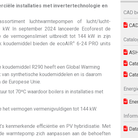
iële installaties met invertertechnologie en
CAD b
sortiment luchtwarmtepompen of lucht/lucht-
CAD
0 kW. In september 2024 lanceerde Ecoforest de
de vermogenslimiet uitbreidt tot 144 kW in zijn
Catalo
+
ijk koudemiddel bieden de ecoAIR
6-24 PRO units
ASH
Cata
ke koudemiddel R290 heeft een Global Warming
at van synthetische koudemiddelen en is daarom
Cata
n de Europese Unie.
Energi
ur tot 70ºC waardoor boilers in installaties met
Ener
ie het vermogen vermenigvuldigen tot 144 kW.
Inform
’s kenmerkende efficiëntie en PV hybridisatie. Met
Dat
 de warmtepomp zich aanpassen aan de behoeften