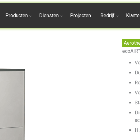
Producten
Diensten
Projecten
Bedrijf
Klante
Aeroth
ecoAIR
Ve
Du
Re
Ve
St
Di
ac
H 