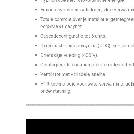
Hybridisatie met fotovoltaïsche energie.
Emissiesystemen: radiatoren, vloerverwarmin
Totale controle over je installatie: geïntegr
ecoSMART easynet.
Cascadeconfiguratie tot 6 units.
Dynamische ontdooicyclus (DDC): sneller on
Driefasige voeding (400 V).
Geïntegreerde energiemeters en internetbe
Ventilator met variabele snelhei.
HTR-technologie voor waterverwarming: gelijk
ondersteuning.