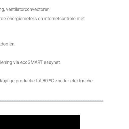
g, ventilatorconvectoren.
eerde energiemeters en internetcontrole met
tdooien.
diening via ecoSMART easynet.
tijdige productie tot 80 ºC zonder elektrische