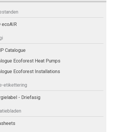
estanden
 ecoAIR
gi
P Catalogue
logue Ecoforest Heat Pumps
logue Ecoforest Installations
e-etikettering
gielabel - Driefasig
atiebladen
asheets