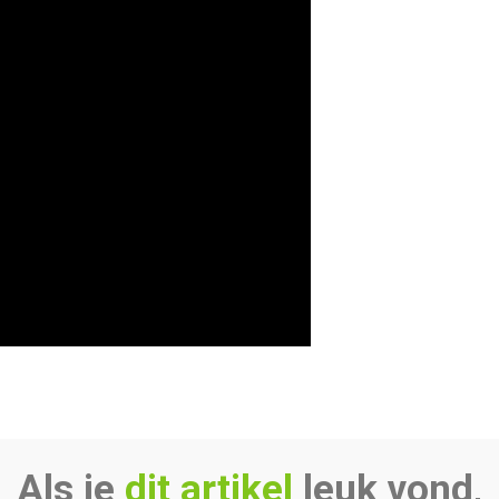
Als je
dit artikel
leuk vond,