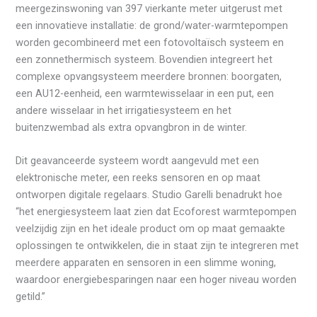
meergezinswoning van 397 vierkante meter uitgerust met
een innovatieve installatie: de grond/water-warmtepompen
worden gecombineerd met een fotovoltaïsch systeem en
een zonnethermisch systeem. Bovendien integreert het
complexe opvangsysteem meerdere bronnen: boorgaten,
een AU12-eenheid, een warmtewisselaar in een put, een
andere wisselaar in het irrigatiesysteem en het
buitenzwembad als extra opvangbron in de winter.
Dit geavanceerde systeem wordt aangevuld met een
elektronische meter, een reeks sensoren en op maat
ontworpen digitale regelaars. Studio Garelli benadrukt hoe
“het energiesysteem laat zien dat Ecoforest warmtepompen
veelzijdig zijn en het ideale product om op maat gemaakte
oplossingen te ontwikkelen, die in staat zijn te integreren met
meerdere apparaten en sensoren in een slimme woning,
waardoor energiebesparingen naar een hoger niveau worden
getild.”