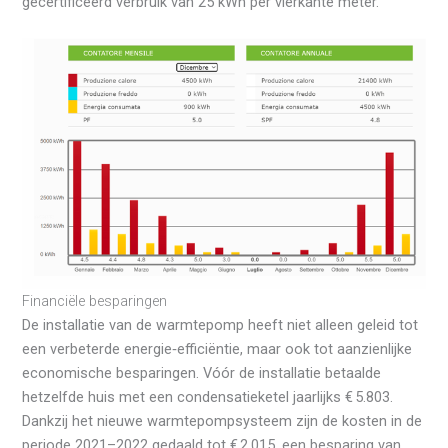
gecertificeerd verbruik van 25 kWh per vierkante meter.
Financiële besparingen
De installatie van de warmtepomp heeft niet alleen geleid tot
een verbeterde energie‑efficiëntie, maar ook tot aanzienlijke
economische besparingen. Vóór de installatie betaalde
hetzelfde huis met een condensatieketel jaarlijks € 5.803.
Dankzij het nieuwe warmtepompsysteem zijn de kosten in de
periode 2021–2022 gedaald tot € 2.015, een besparing van