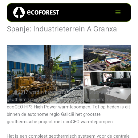
Spanje: Industrieterrein A Granxa
In juli 2017 werd in het industriegebied A Granxa een
geothermische installatie van 270 kW uitgevoerd met 3
ecoGEO HP3 High Power warmtepompen. Tot op heden is dit
binnen de autonome regio Galicië het grootste
geothermische project met ecoGEO warmtepompen.
Het is een compleet geothermisch systeem voor de centrale