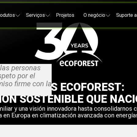
odutos
Serviços
Projetos
O negócio
Suporte a
VISIONARIO
condido de Galicia,
afiar a los gigantes
:
 las personas
speto por el
iso firme con la
30 AÑOS ECOFOREST:
ÓN SOSTENIBLE QUE NACI
iliar y una
visión innovadora
hasta consolidarnos 
o hoy, guiando cada
a en Europa en climatización avanzada con energía
a un futuro más