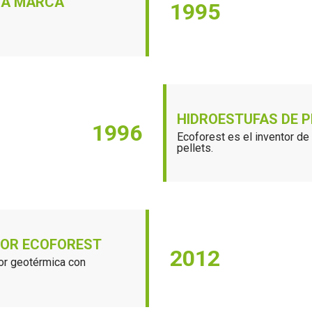
LA MARCA
1995
HIDROESTUFAS DE P
1996
Ecoforest es el inventor de
pellets.
LOR ECOFOREST
2012
or geotérmica con