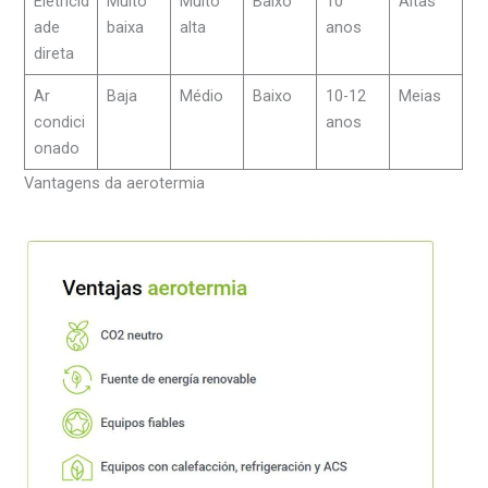
Eletricid
Muito
Muito
Baixo
10
Altas
ade
baixa
alta
anos
direta
Ar
Baja
Médio
Baixo
10-12
Meias
condici
anos
onado
Vantagens da aerotermia