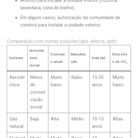
Acesso para instalar a unidade interior (cozinha,
lavandaria, casa de banho).
Em alguns casos, autorização da comunidade de
vizinhos para instalar a unidade exterior.
Comparação com outras soluções (gás, elétrica, split)
Investim
Consum
Manuten
Emissõe
Sistema
ento
Vida útil
o anual
ção
s de CO₂
inicial
Aerotér
Meios
Muito
Baixo
15-20
Muito
mica
de
baixo
anos
baixo
comuni
cação
social
Gás
Baja
Alta
Médio
10-15
Altas
natural
anos