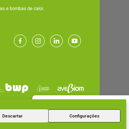
ras e bombas de calor.
Entre em contato conosco
Descartar
Configurações
agora
Iremos elaborar o roteiro mais