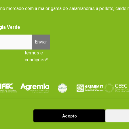
r no mercado com a maior gama de salamandras a pellets, caldei
gia Verde
Enviar
termos e
condições*
Acepto
|
privacy policy
Política de cookies