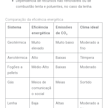
Dependência de recursos não renováveis ou de
combustão lenta e poluentes, no caso da lenha.
Comparação da eficiência energética
Sistema
Eficiência
Emissões
Clima ideal
energética
de CO₂
Geotérmica
Muito
Muito baixo
Moderado a
elevado
frio
Aerotérmica
Alto
Baixas
Têmpera
Fogões a
Médio-Alto
Baixas
Moderado
pellets
Gás
Meios de
Meias
Sortido
comunicaçã
o social
Lenha
Baja
Altas
Moderado a