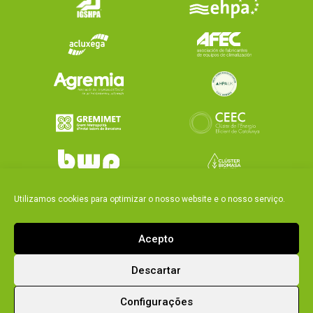
Utilizamos cookies para optimizar o nosso website e o nosso serviço.
Acepto
Descartar
|
Política Integrada Ecoforest
Legal notice and
Configurações
|
privacy policy
Política de cookies