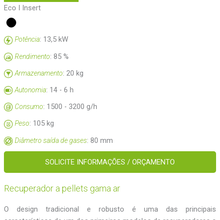
Eco I Insert
: 13,5 kW
Potência
: 85 %
Rendimento
: 20 kg
Armazenamento
: 14 - 6 h
Autonomia
: 1500 - 3200 g/h
Consumo
: 105 kg
Peso
: 80 mm
Diâmetro saída de gases
SOLICITE INFORMAÇÕES / ORÇAMENTO
Recuperador a pellets gama ar
O design tradicional e robusto é uma das principais