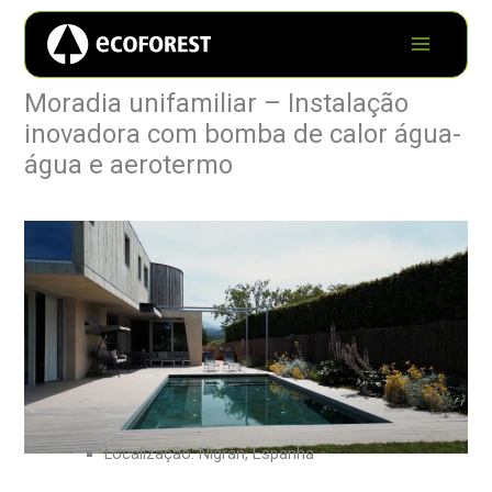
Moradia unifamiliar – Instalação
inovadora com bomba de calor água-
água e aerotermo
Localização: Nigrán, Espanha