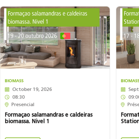
BIOMASS
BIOMAS
October 19, 2026
Sept
08:30
09:0
Presencial
Prése
Formaçao salamandras e caldeiras
Format
biomassa. Nivel 1
Statio