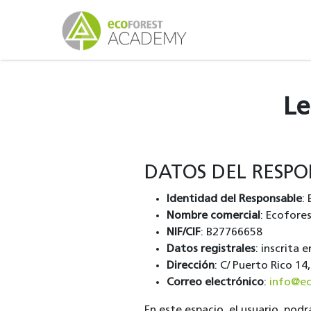
Le
DATOS DEL RESPO
Identidad del Responsable
:
Nombre comercial
: Ecofore
NIF/CIF
: B27766658
Datos registrales
: inscrita
Dirección
: C/ Puerto Rico 
Correo electrónico
:
info@ec
En este espacio, el usuario, pod