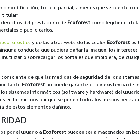
n o modificación, total o parcial, a menos que se cuente con
titular;
s derechos del prestador o de
Ecoforest
como legítimo titula
erciales o publicitarios.
//ecoforest.es
y de las otras webs de las cuales
Ecoforest
es t
inguna conducta que pudiera dañar la imagen, los intereses
inutilizar o sobrecargar los portales que impidiera, de cualq
r consciente de que las medidas de seguridad de los sistema
 por tanto
Ecoforest
no puede garantizar la inexistencia de 
 los sistemas informáticos (software y hardware) del usuar
dos en los mismos aunque se ponen todos los medios necesar
cia de estos elementos dañinos.
URIDAD
s por el usuario a
Ecoforest
pueden ser almacenados en ba