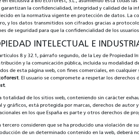
 en exclusiva a Bio Ecoforest, S.L., asumiendo ésta todas las
garantizan la confidencialidad, integridad y calidad de la i
ecido en la normativa vigente en protección de datos. La co
ro, y los datos transmitidos son cifrados gracias a protocolo
nes de seguridad para que la confidencialidad de los usuario
PIEDAD INTELECTUAL E INDUSTRI
 artículos 8 y 32.1, párrafo segundo, de la Ley de Propiedad
stribución y la comunicación pública, incluida su modalidad de
idos de esta página web, con fines comerciales, en cualquier
coforest
. El usuario se compromete a respetar los derechos 
st
.
a totalidad de los sitios web, conteniendo sin carácter exha
l y gráficos, está protegida por marcas, derechos de autor 
acionales en los que España es parte y otros derechos de pro
n tercero consideren que se ha producido una violación de s
troducción de un determinado contenido en la web, deberá not