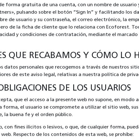
n de forma gratuita de una cuenta, con un nombre de usuario 
ners», pulsando sobre el botón “Sign In” y facilitando los da
bre de usuario y su contraseña, el correo electrónico, la emp
ro de la ficha de cliente que lo relaciona con Ecoforest. Tod
vacidad y condiciones de contratación, mediante el marcado la
ES QUE RECABAMOS Y CÓMO LO 
los datos personales que recogemos a través de nuestros sit
iores de este aviso legal, relativas a nuestra política de priv
BLIGACIONES DE LOS USUARIOS
epta, que el acceso a la presente web no supone, en modo alg
a forma, el usuario se compromete a utilizar el sitio web, sus
e, la buena fe y el orden público.
 con fines ilícitos o lesivos, o que, de cualquier forma, pued
 web. Respecto de los contenidos de esta web, se prohíbe: