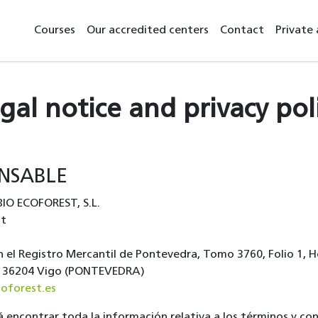
Courses
Our accredited centers
Contact
Private 
gal notice and privacy pol
NSABLE
 BIO ECOFOREST, S.L.
st
 en el Registro Mercantil de Pontevedra, Tomo 3760, Folio 1, H
14, 36204 Vigo (PONTEVEDRA)
oforest.es
rá encontrar toda la información relativa a los términos y co