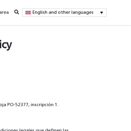
English and other languages
area
icy
oja PO-52377, inscripción 1.
ndiciones legales que definen las